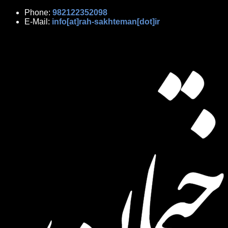
Phone:
982122352098
E-Mail:
info[at]rah-sakhteman[dot]ir