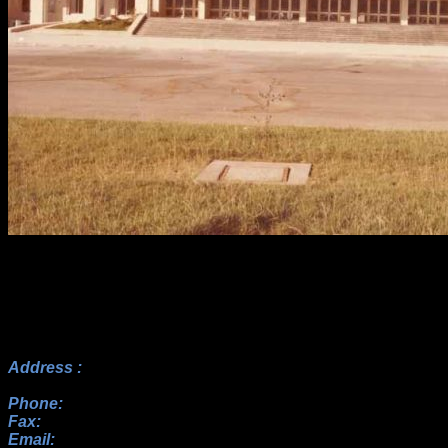
Address :
No.17, 23rd Alley, Payam BLV, Paknezhad St.,
Saadat Abad, Tehran
Phone:
+982122352098 , +9822364128, +9822367938
Fax:
+982122352098
Email:
info[at]rah-sakhteman[dot]ir