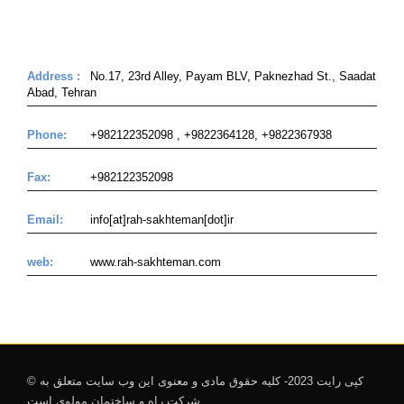
Address :
No.17, 23rd Alley, Payam BLV, Paknezhad St., Saadat
Abad, Tehran
Phone:
+982122352098 , +9822364128, +9822367938
Fax:
+982122352098
Email:
info[at]rah-sakhteman[dot]ir
web:
www.rah-sakhteman.com
© کپی رایت 2023- کلیه حقوق مادی و معنوی این وب سایت متعلق به
شرکت راه و ساختمان مولوی است.