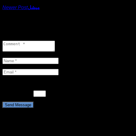
Newer Post
میشل
0 comments
Leave a reply
Please enter an answer in digits:
eleven + 17 =