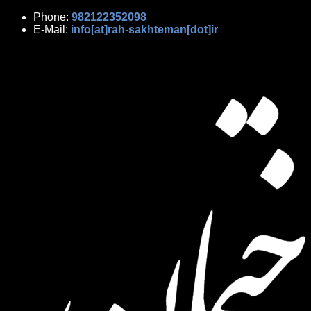
Phone:
982122352098
E-Mail:
info[at]rah-sakhteman[dot]ir