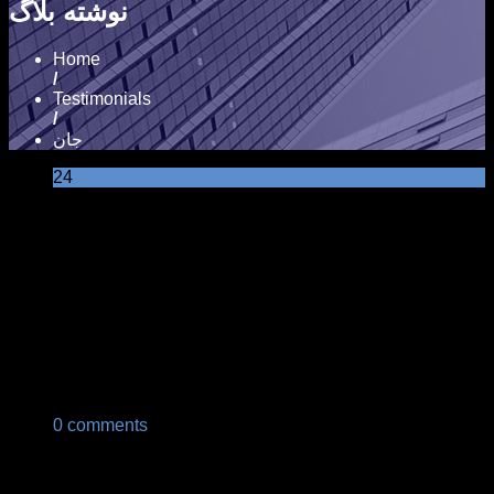
نوشته بلاگ
Home
/
Testimonials
/
جان
24
Jul
جان
لورم ایپسوم متن ساختگی با تولید سادگی نامفهوم از صنعت
چاپ و با استفاده از طراحان گرافیک است. چاپگرها و متون
بلکه روزنامه و مجله در ستون و سطرآنچنان که لازم است و
برای شرایط فعلی تکنولوژی مورد نیاز و کاربردهای متنوع با
هدف بهبود ابزارهای کاربردی می باشد. کتابهای زیادی در
شصت و سه درصد گذشته، حال و آینده شناخت.
0 comments
Post navigation