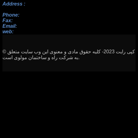
Address :
No.17, 23rd Alley, Payam BLV, Paknezhad St.,
Saadat Abad, Tehran
Phone:
+982122352098 , +9822364128, +9822367938
Fax:
+982122352098
Email:
info[at]rah-sakhteman[dot]ir
web:
www.rah-sakhteman.com
© کپی رایت 2023- کلیه حقوق مادی و معنوی این وب سایت متعلق
به شرکت راه و ساختمان مولوی است.